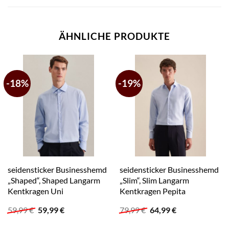
ÄHNLICHE PRODUKTE
-18%
-19%
seidensticker Businesshemd
seidensticker Businesshemd
„Shaped“, Shaped Langarm
„Slim“, Slim Langarm
Kentkragen Uni
Kentkragen Pepita
Ursprünglicher
Aktueller
Ursprünglicher
Aktueller
59,99
€
59,99
€
79,99
€
64,99
€
Preis
Preis
Preis
Preis
war:
ist:
war:
ist: