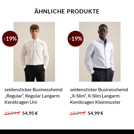
ÄHNLICHE PRODUKTE
-19%
-19%
seidensticker Businesshemd
seidensticker Businesshemd
„Regular“, Regular Langarm
„X-Slim“, X-Slim Langarm
Kentkragen Uni
Kentkragen Kleinmuster
Ursprünglicher
Aktueller
Ursprünglicher
Aktueller
69,99
€
54,95
€
69,99
€
54,99
€
Preis
Preis
Preis
Preis
war:
ist:
war:
ist:
69,99 €
54,95 €.
69,99 €
54,99 €.