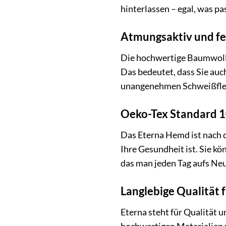
hinterlassen – egal, was pas
Atmungsaktiv und fe
Die hochwertige Baumwolle
Das bedeutet, dass Sie au
unangenehmen Schweißflecke
Oeko-Tex Standard 10
Das Eterna Hemd ist nach d
Ihre Gesundheit ist. Sie kö
das man jeden Tag aufs Ne
Langlebige Qualität 
Eterna steht für Qualität u