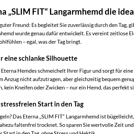
 „SLIM FIT“ Langarmhemd die ideale
guter Freund: Es begleitet Sie zuverlässig durch den Tag, g
hemd wurde genau dafür entwickelt. Es vereint zeitlose E
hlfühlen – egal, was der Tag bringt.
r eine schlanke Silhouette
 Eterna Hemdes schmeichelt Ihrer Figur und sorgt für eine 
m Anzug nicht aufzutragen, aber gleichzeitig bequem genu
, kein Kneifen oder Zwicken – nur ein Hemd, das perfekt si
 stressfreien Start in den Tag
geln? Das Eterna „SLIM FIT“ Langarmhemd ist bügelleicht,
hezu faltenfrei trocknet. So sparen Sie wertvolle Zeit und
r Start in den Tag, ohne Stress und Hektik.