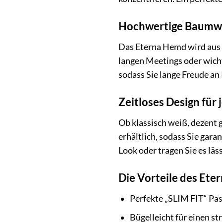
Hochwertige Baumwo
Das Eterna Hemd wird aus f
langen Meetings oder wicht
sodass Sie lange Freude an
Zeitloses Design für
Ob klassisch weiß, dezent 
erhältlich, sodass Sie gar
Look oder tragen Sie es läs
Die Vorteile des Ete
Perfekte „SLIM FIT“ Pas
Bügelleicht für einen st