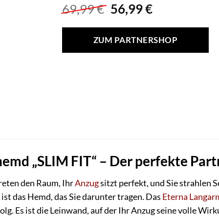
Ursprünglicher
Aktueller
69,99
€
56,99
€
Preis
Preis
war:
ist:
ZUM PARTNERSHOP
69,99 €
56,99 €.
emd „SLIM FIT“ – Der perfekte Partn
etreten den Raum, Ihr
Anzug
sitzt perfekt, und Sie strahlen
 ist das Hemd, das Sie darunter tragen. Das
Eterna
Langa
rfolg. Es ist die Leinwand, auf der Ihr Anzug seine volle Wirk