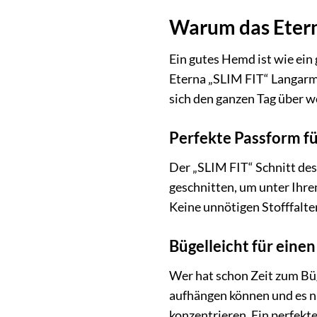
Warum das Eterna
Ein gutes Hemd ist wie ein 
Eterna „SLIM FIT“ Langarm
sich den ganzen Tag über wo
Perfekte Passform fü
Der „SLIM FIT“ Schnitt des
geschnitten, um unter Ihre
Keine unnötigen Stofffalten
Bügelleicht für einen
Wer hat schon Zeit zum Bü
aufhängen können und es na
konzentrieren. Ein perfekte