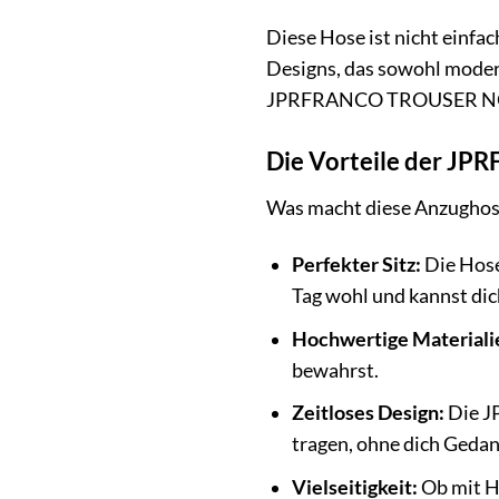
Diese Hose ist nicht einfa
Designs, das sowohl modern 
JPRFRANCO TROUSER NOOS 
Die Vorteile der J
Was macht diese Anzughose 
Perfekter Sitz:
Die Hose 
Tag wohl und kannst dic
Hochwertige Materiali
bewahrst.
Zeitloses Design:
Die J
tragen, ohne dich Geda
Vielseitigkeit:
Ob mit He