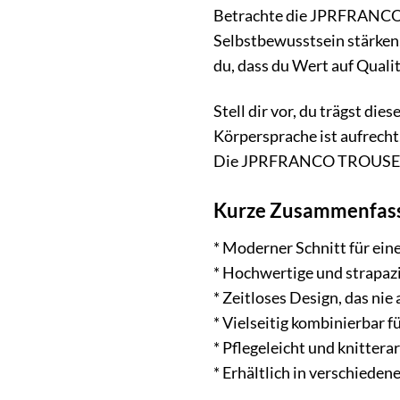
Betrachte die JPRFRANCO TR
Selbstbewusstsein stärken,
du, dass du Wert auf Qualit
Stell dir vor, du trägst d
Körpersprache ist aufrecht
Die JPRFRANCO TROUSER NOO
Kurze Zusammenfass
* Moderner Schnitt für ein
* Hochwertige und strapaz
* Zeitloses Design, das ni
* Vielseitig kombinierbar 
* Pflegeleicht und knittera
* Erhältlich in verschiede