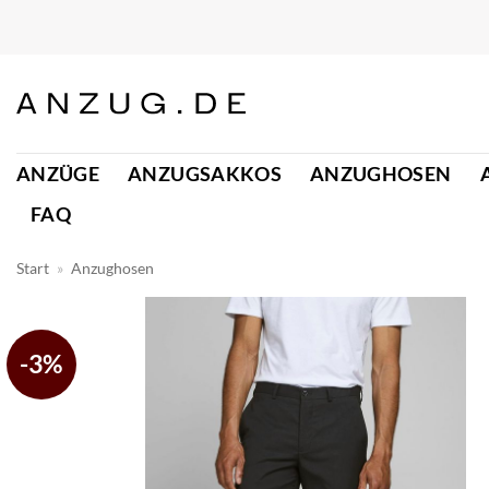
Zum
Inhalt
springen
ANZÜGE
ANZUGSAKKOS
ANZUGHOSEN
FAQ
Start
»
Anzughosen
-3%