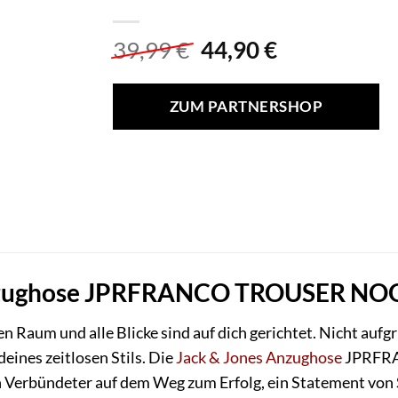
Ursprünglicher
Aktueller
39,99
€
44,90
€
Preis
Preis
war:
ist:
ZUM PARTNERSHOP
39,99 €
44,90 €.
zughose JPRFRANCO TROUSER NOOS: D
 den Raum und alle Blicke sind auf dich gerichtet. Nicht au
eines zeitlosen Stils. Die
Jack & Jones
Anzughose
JPRFRA
ein Verbündeter auf dem Weg zum Erfolg, ein Statement vo