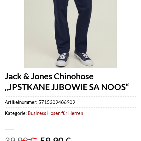
Jack & Jones Chinohose
„JPSTKANE JJBOWIE SA NOOS“
Artikelnummer:
5715309486909
Kategorie:
Business Hosen für Herren
Ursprünglicher
Aktueller
39,99
€
59,90
€