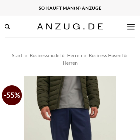
Zum
SO KAUFT MAN(N) ANZÜGE
Inhalt
springen
Start
»
Businessmode für Herren
»
Business Hosen für
Herren
-55%