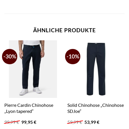
ÄHNLICHE PRODUKTE
-30%
-10%
Pierre Cardin Chinohose
Solid Chinohose „Chinohose
„Lyon tapered“
SDJoe“
Ursprünglicher
Aktueller
Ursprünglicher
Aktueller
99,99
€
99,95
€
59,99
€
53,99
€
Preis
Preis
Preis
Preis