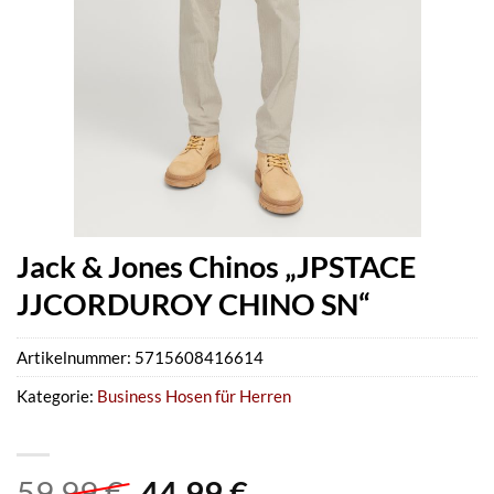
Jack & Jones Chinos „JPSTACE
JJCORDUROY CHINO SN“
Artikelnummer:
5715608416614
Kategorie:
Business Hosen für Herren
Ursprünglicher
Aktueller
59,99
€
44,99
€