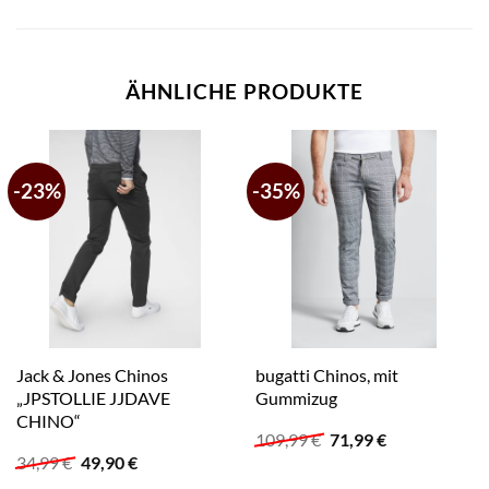
ÄHNLICHE PRODUKTE
-23%
-35%
Jack & Jones Chinos
bugatti Chinos, mit
„JPSTOLLIE JJDAVE
Gummizug
CHINO“
Ursprünglicher
Aktueller
109,99
€
71,99
€
Preis
Preis
Ursprünglicher
Aktueller
34,99
€
49,90
€
war:
ist:
Preis
Preis