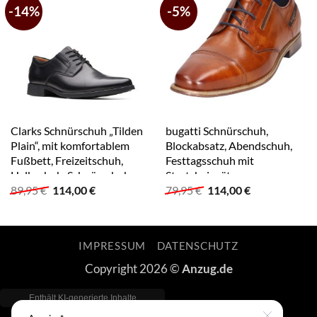
-14%
-5%
Clarks Schnürschuh „Tilden
bugatti Schnürschuh,
Plain“, mit komfortablem
Blockabsatz, Abendschuh,
Fußbett, Freizeitschuh,
Festtagsschuh mit
Halbschuh, Schnürschuh
Stretcheinsätzen
Ursprünglicher
Aktueller
Ursprünglicher
Aktueller
89,95
€
114,00
€
79,95
€
114,00
€
Preis
Preis
Preis
Preis
war:
ist:
war:
ist:
89,95 €
114,00 €.
79,95 €
114,00 €.
IMPRESSUM
DATENSCHUTZ
Copyright 2026 ©
Anzug.de