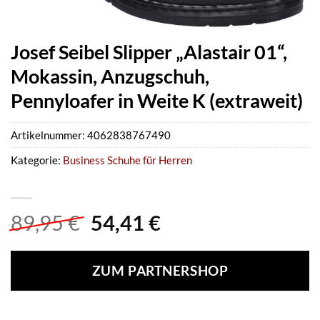
Josef Seibel Slipper „Alastair 01“,
Mokassin, Anzugschuh,
Pennyloafer in Weite K (extraweit)
Artikelnummer:
4062838767490
Kategorie:
Business Schuhe für Herren
Ursprünglicher
Aktueller
89,95
€
54,41
€
Preis
Preis
war:
ist:
ZUM PARTNERSHOP
89,95 €
54,41 €.