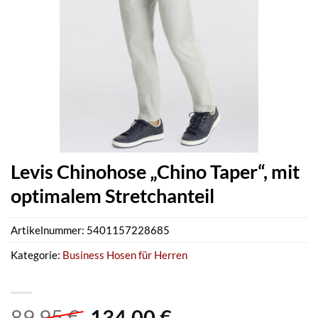
Levis Chinohose „Chino Taper“, mit
optimalem Stretchanteil
Artikelnummer:
5401157228685
Kategorie:
Business Hosen für Herren
Ursprünglicher
Aktueller
89,95
€
134,00
€