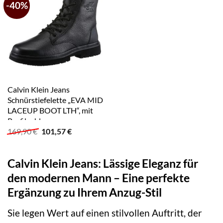
-40%
Calvin Klein Jeans
Schnürstiefelette „EVA MID
LACEUP BOOT LTH“, mit
Profilsohle
Ursprünglicher
Aktueller
169,90
€
101,57
€
Preis
Preis
war:
ist:
169,90 €
101,57 €.
Calvin Klein Jeans: Lässige Eleganz für
den modernen Mann – Eine perfekte
Ergänzung zu Ihrem Anzug-Stil
Sie legen Wert auf einen stilvollen Auftritt, der