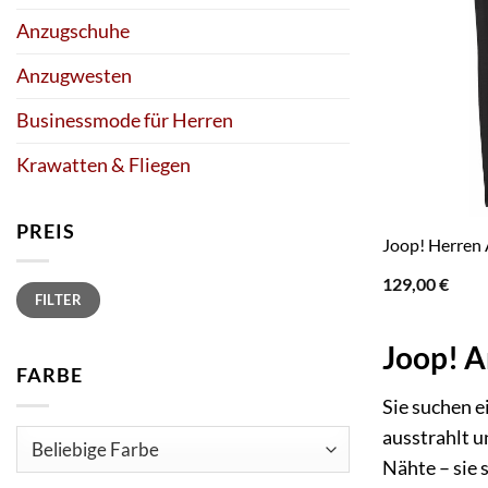
Anzugschuhe
Anzugwesten
Businessmode für Herren
Krawatten & Fliegen
PREIS
Joop! Herren
129,00
€
Min.
Max.
FILTER
Preis
Preis
Joop! An
FARBE
Sie suchen e
ausstrahlt u
Nähte – sie 