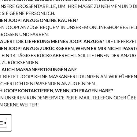
UNSERE GRÖSSENTABELLE, UM IHRE MASSE ZU NEHMEN UND DIE 
E GERNE PERSÖNLICH.
NEN JOOP! ANZUG ONLINE KAUFEN?
NEN JOOP! ANZÜGE BEQUEM IN UNSEREM ONLINESHOP BESTELLE
ÖSSEN UND FARBEN.
AUERT DIE LIEFERUNG MEINES JOOP! ANZUGS?
DIE LIEFERZE
NEN JOOP! ANZUG ZURÜCKGEBEN, WENN ER MIR NICHT PASST
EN EIN 14-TÄGIGES RÜCKGABERECHT. SOLLTE IHNEN DER ANZUG
 ZURÜCKSENDEN.
! AUCH MASSANFERTIGUNGEN AN?
IT BIETET JOOP! KEINE MASSANFERTIGUNGEN AN. WIR FÜHREN 
HERLICH DEN PASSENDEN ANZUG FINDEN.
H JOOP! KONTAKTIEREN, WENN ICH FRAGEN HABE?
EN UNSEREN KUNDENSERVICE PER E-MAIL, TELEFON ODER ÜB
N GERNE WEITER!