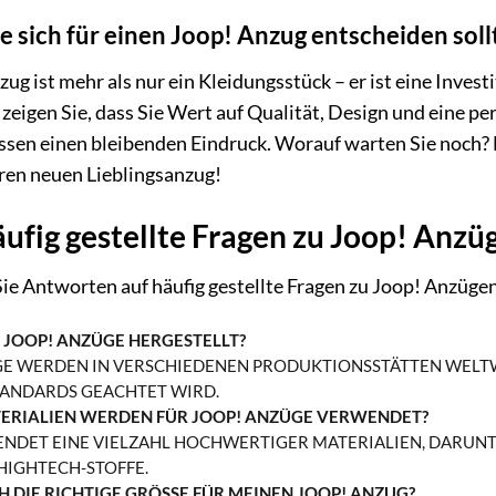
 sich für einen Joop! Anzug entscheiden soll
zug ist mehr als nur ein Kleidungsstück – er ist eine Invest
zeigen Sie, dass Sie Wert auf Qualität, Design und eine pe
ssen einen bleibenden Eindruck. Worauf warten Sie noch? 
hren neuen Lieblingsanzug!
ufig gestellte Fragen zu Joop! Anzü
Sie Antworten auf häufig gestellte Fragen zu Joop! Anzüge
JOOP! ANZÜGE HERGESTELLT?
E WERDEN IN VERSCHIEDENEN PRODUKTIONSSTÄTTEN WELTWE
TANDARDS GEACHTET WIRD.
ERIALIEN WERDEN FÜR JOOP! ANZÜGE VERWENDET?
ENDET EINE VIELZAHL HOCHWERTIGER MATERIALIEN, DARU
HIGHTECH-STOFFE.
CH DIE RICHTIGE GRÖSSE FÜR MEINEN JOOP! ANZUG?