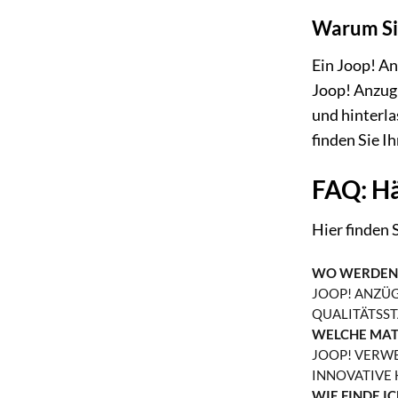
Warum Sie
Ein Joop! An
Joop! Anzug 
und hinterla
finden Sie I
FAQ: Hä
Hier finden 
WO WERDEN 
JOOP! ANZÜG
QUALITÄTSS
WELCHE MAT
JOOP! VERW
INNOVATIVE 
WIE FINDE I