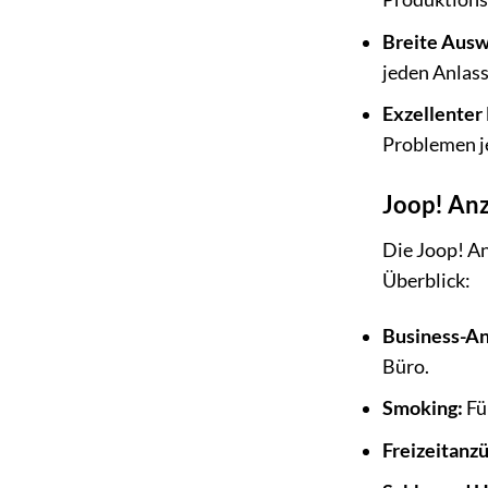
Breite Ausw
jeden Anlas
Exzellenter
Problemen je
Joop! Anz
Die Joop! An
Überblick:
Business-An
Büro.
Smoking:
Fü
Freizeitanz