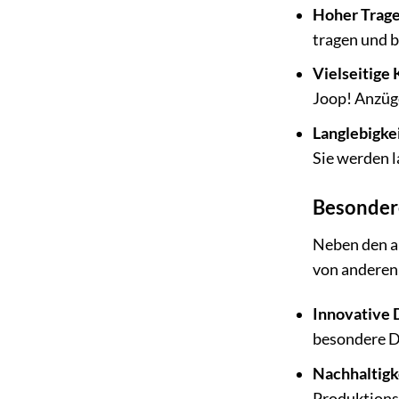
Hoher Trag
tragen und b
Vielseitige
Joop! Anzüge
Langlebigkei
Sie werden l
Besonder
Neben den al
von anderen
Innovative 
besondere De
Nachhaltigk
Produktions