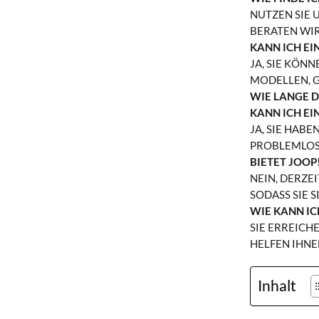
NUTZEN SIE 
ATEN WIR SI
KANN ICH EI
JA, SIE KÖN
ODELLEN, GR
WIE LANGE D
KANN ICH EI
JA, SIE HAB
PROBLEMLOS
BIETET JOOP
NEIN, DERZE
ASS SIE SIC
WIE KANN IC
SIE ERREICH
HELFEN IHNE
Inhalt