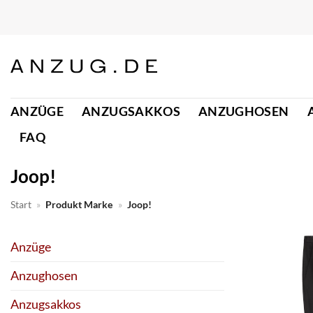
Zum
Inhalt
springen
ANZÜGE
ANZUGSAKKOS
ANZUGHOSEN
FAQ
Joop!
Start
»
Produkt Marke
»
Joop!
Anzüge
Anzughosen
Anzugsakkos