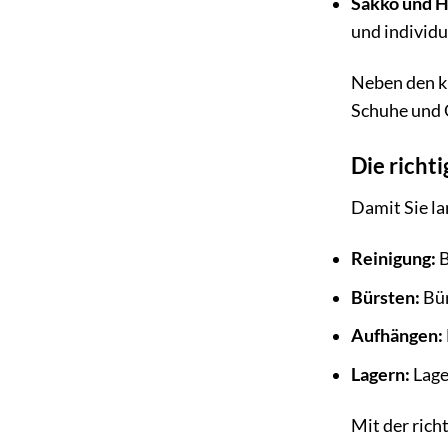
Sakko und H
und individu
Neben den k
Schuhe und G
Die richt
Damit Sie la
Reinigung:
B
Bürsten:
Bür
Aufhängen:
Lagern:
Lage
Mit der rich