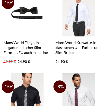
-15%
Mans World Fliege, in
Mans World Krawatte, in
elegant modischer Slim-
klassischen Uni-Farben und
Form – NEU auch in marine
Slim-Breite
Ursprünglicher
Aktueller
19,99
€
24,90
€
24,90
€
Preis
Preis
war:
ist:
19,99 €
24,90 €.
-15%
-8%