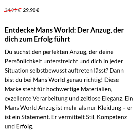
Ursprünglicher
Aktueller
24,99
€
29,90
€
Preis
Preis
war:
ist:
24,99 €
29,90 €.
Entdecke Mans World: Der Anzug, der
dich zum Erfolg führt
Du suchst den perfekten Anzug, der deine
Persönlichkeit unterstreicht und dich in jeder
Situation selbstbewusst auftreten lässt? Dann
bist du bei Mans World genau richtig! Diese
Marke steht für hochwertige Materialien,
exzellente Verarbeitung und zeitlose Eleganz. Ein
Mans World Anzug ist mehr als nur Kleidung – er
ist ein Statement. Er vermittelt Stil, Kompetenz
und Erfolg.