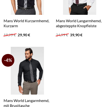
Mans World Kurzarmhemd,
Mans World Langarmhemd,
Kurzarm
abgesteppte Knopfleiste
Ursprünglicher
Aktueller
Ursprünglicher
Aktueller
19,99
€
29,90
€
24,99
€
39,90
€
Preis
Preis
Preis
Preis
war:
ist:
war:
ist:
19,99 €
29,90 €.
24,99 €
39,90 €.
-4%
Mans World Langarmhemd,
mit Brusttasche