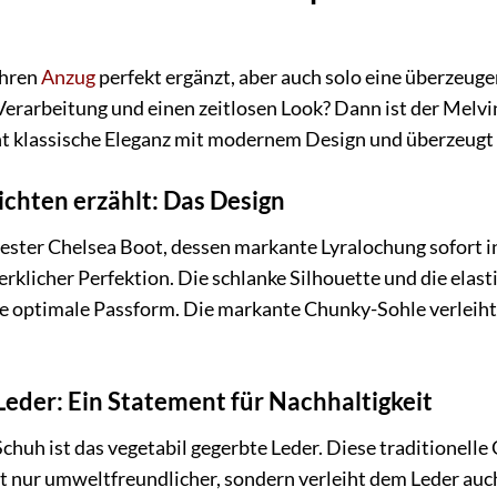
Ihren
Anzug
perfekt ergänzt, aber auch solo eine überzeug
Verarbeitung und einen zeitlosen Look? Dann ist der Melvin
nt klassische Eleganz mit modernem Design und überzeugt
ichten erzählt: Das Design
pester Chelsea Boot, dessen markante Lyralochung sofort in
klicher Perfektion. Die schlanke Silhouette und die elasti
e optimale Passform. Die markante Chunky-Sohle verleiht
Leder: Ein Statement für Nachhaltigkeit
huh ist das vegetabil gegerbte Leder. Diese traditionelle 
t nur umweltfreundlicher, sondern verleiht dem Leder auch