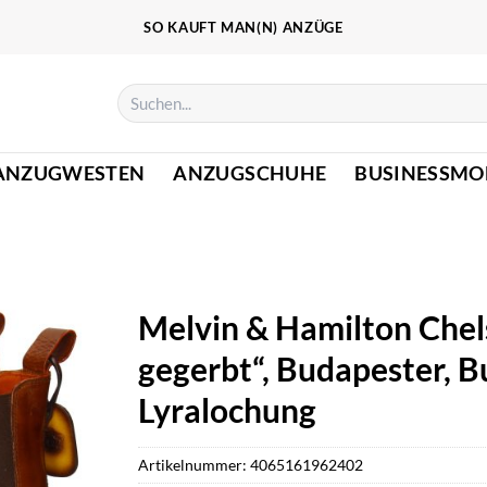
SO KAUFT MAN(N) ANZÜGE
Suchen
nach:
ANZUGWESTEN
ANZUGSCHUHE
BUSINESSMO
Melvin & Hamilton Chels
gegerbt“, Budapester, B
Lyralochung
Artikelnummer:
4065161962402