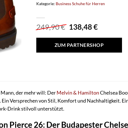
Kategorie:
Business Schuhe für Herren
Ursprünglicher
Aktuelle
249,90
€
138,48
€
Preis
Preis
war:
ist:
ZUM PARTNERSHOP
249,90 €
138,48 €.
 Mann, der mehr will: Der
Melvin & Hamilton
Chelsea Boot 
. Ein Versprechen von Stil, Komfort und Nachhaltigkeit. Ei
-Drink stilvoll unterstützt.
n Pierce 26: Der Budapester Chelse