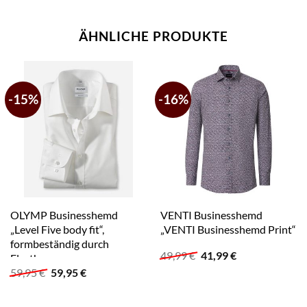
ÄHNLICHE PRODUKTE
-15%
-16%
OLYMP Businesshemd
VENTI Businesshemd
„Level Five body fit“,
„VENTI Businesshemd Print“
formbeständig durch
Ursprünglicher
Aktueller
49,99
€
41,99
€
Elasthan
Preis
Preis
Ursprünglicher
Aktueller
59,95
€
59,95
€
war:
ist:
Preis
Preis
49,99 €
41,99 €.
war:
ist:
59,95 €
59,95 €.