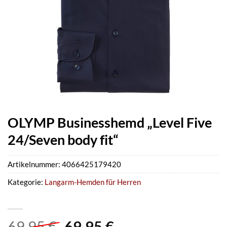
OLYMP Businesshemd „Level Five
24/Seven body fit“
Artikelnummer:
4066425179420
Kategorie:
Langarm-Hemden für Herren
Ursprünglicher
Aktueller
69,95
€
69,95
€