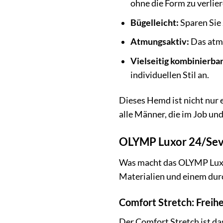
ohne die Form zu verlier
Bügelleicht:
Sparen Sie 
Atmungsaktiv:
Das atmu
Vielseitig kombinierbar
individuellen Stil an.
Dieses Hemd ist nicht nur e
alle Männer, die im Job und
OLYMP Luxor 24/Seven
Was macht das OLYMP Luxor
Materialien und einem dur
Comfort Stretch: Freih
Der Comfort Stretch ist d