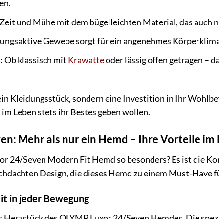
en.
Zeit und Mühe mit dem bügelleichten Material, das auch na
ngsaktive Gewebe sorgt für ein angenehmes Körperklim
:
Ob klassisch mit
Krawatte
oder lässig offen getragen –
in Kleidungsstück, sondern eine Investition in Ihr Wohlbefi
 im Leben stets ihr Bestes geben wollen.
: Mehr als nur ein Hemd – Ihre Vorteile im 
 24/Seven Modern Fit Hemd so besonders? Es ist die Ko
chdachten Design, die dieses Hemd zu einem Must-Have f
eit in jeder Bewegung
as Herzstück des OLYMP Luxor 24/Seven Hemdes. Die spezi