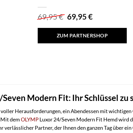
Ursprünglicher
Aktueller
69,95
€
69,95
€
Preis
Preis
war:
ist:
ZUM PARTNERSHOP
69,95 €
69,95 €.
Seven Modern Fit: Ihr Schlüssel zu
Tag voller Herausforderungen, ein Abendessen mit wichtigen
. Mit dem
OLYMP
Luxor 24/Seven Modern Fit Hemd wird die
Ihr verlässlicher Partner, der Ihnen den ganzen Tag über ei