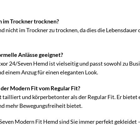
h im Trockner trocknen?
 nicht im Trockner zu trocknen, da dies die Lebensdauer 
ormelle Anlässe geeignet?
r 24/Seven Hemd ist vielseitig und passt sowohl zu Busin
nd einem Anzug für einen eleganten Look.
 der Modern Fit vom Regular Fit?
t tailliert und körperbetonter als der Regular Fit. Er biet
nd mehr Bewegungsfreiheit bietet.
en Modern Fit Hemd sind Sie immer perfekt gekleidet – eg