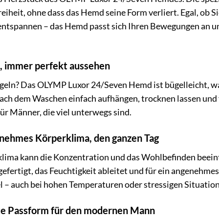
iheit, ohne dass das Hemd seine Form verliert. Egal, ob S
 entspannen – das Hemd passt sich Ihren Bewegungen an u
n, immer perfekt aussehen
eln? Das OLYMP Luxor 24/Seven Hemd ist bügelleicht, was 
ch dem Waschen einfach aufhängen, trocknen lassen und fe
 für Männer, die viel unterwegs sind.
enehmes Körperklima, den ganzen Tag
lima kann die Konzentration und das Wohlbefinden beein
fertigt, das Feuchtigkeit ableitet und für ein angenehmes 
l – auch bei hohen Temperaturen oder stressigen Situatio
kte Passform für den modernen Mann