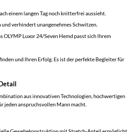
ch einem langen Tag noch knitterfrei aussieht.
a und verhindert unangenehmes Schwitzen.
 das OLYMP Luxor 24/Seven Hemd passt sich Ihrem
nden und Ihren Erfolg. Es ist der perfekte Begleiter für
Detail
mbination aus innovativen Technologien, hochwertigen
ür jeden anspruchsvollen Mann macht.
elle Gewebekonstruktion mit Stretch-Anteil ermöglicht