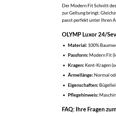
Der Modern Fit Schnitt des
zur Geltung bringt. Gleich
passt perfekt unter Ihren 
OLYMP Luxor 24/Seve
Material:
100% Baumwoll
Passform:
Modern Fit (le
Kragen:
Kent-Kragen (od
Ärmellänge:
Normal od
Eigenschaften:
Bügellei
Pflegehinweis:
Maschi
FAQ: Ihre Fragen z