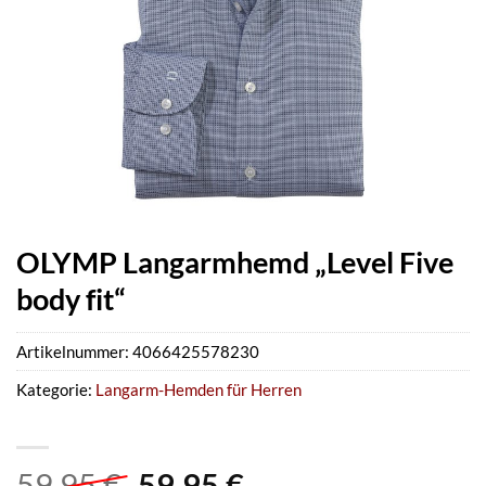
OLYMP Langarmhemd „Level Five
body fit“
Artikelnummer:
4066425578230
Kategorie:
Langarm-Hemden für Herren
Ursprünglicher
Aktueller
59,95
€
59,95
€