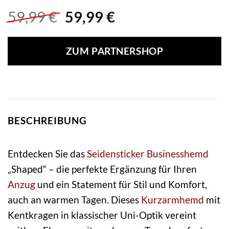
Ursprünglicher
Aktueller
59,99
€
59,99
€
Preis
Preis
war:
ist:
ZUM PARTNERSHOP
59,99 €
59,99 €.
BESCHREIBUNG
Entdecken Sie das
Seidensticker
Businesshemd
„Shaped“ – die perfekte Ergänzung für Ihren
Anzug
und ein Statement für Stil und Komfort,
auch an warmen Tagen. Dieses
Kurzarmhemd
mit
Kentkragen in klassischer Uni-Optik vereint