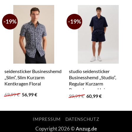
-19%
-19%
seidensticker Businesshemd
studio seidensticker
„Slim“, Slim Kurzarm
Businesshemd „Studio“,
Kentkragen Floral
Regular Kurzarm
Reverskragen Uni
Ursprünglicher
Aktueller
69,99
€
56,99
€
Ursprünglicher
Aktueller
99,99
€
60,99
€
Preis
Preis
Preis
Preis
war:
ist:
war:
ist:
69,99 €
56,99 €.
99,99 €
60,99 €.
IMPRESSUM
DATENSCHUTZ
Copyright 2026 ©
Anzug.de