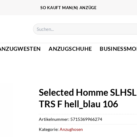
SO KAUFT MAN(N) ANZÜGE
Suchen
nach:
ANZUGWESTEN
ANZUGSCHUHE
BUSINESSMO
Selected Homme SLHS
TRS F hell_blau 106
Artikelnummer:
5715369966274
Kategorie:
Anzughosen