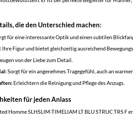
elbstbewusstsein. Er ist der perfekte Begleiter für Männer
tails, die den Unterschied machen:
gt für eine interessante Optik und einen subtilen Blickfan
 Ihre Figur und bietet gleichzeitig ausreichend Bewegungs
eugen von der Liebe zum Detail.
al:
Sorgt für ein angenehmes Tragegefühl, auch an warmen
aften:
Erleichtern die Reinigung und Pflege des Anzugs.
keiten für jeden Anlass
lected Homme SLHSLIM-TIMELIAM LT BLU STRUC TRS F ermög