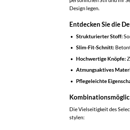
persönlichen Stil und Ihr S
Design legen.
Entdecken Sie die De
Strukturierter Stoff:
Sor
Slim-Fit-Schnitt:
Betont
Hochwertige Knöpfe:
Z
Atmungsaktives Materi
Pflegeleichte Eigensch
Kombinationsmöglich
Die Vielseitigkeit des Se
stylen: