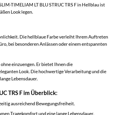
LIM-TIMELIAM LT BLU STRUC TRS F in Hellblau ist
mäßen Look legen.
önlichkeit. Die hellblaue Farbe verleiht Ihrem Auftreten
 Büro, bei besonderen Anlässen oder einem entspannten
, ohne einzuengen. Er bietet Ihnen die
n eleganten Look. Die hochwertige Verarbeitung und die
 lange Lebensdauer.
C TRS F im Überblick:
hzeitig ausreichend Bewegungsfreiheit.
ehmen Tragekomfort und eine lange Lebensdauer.