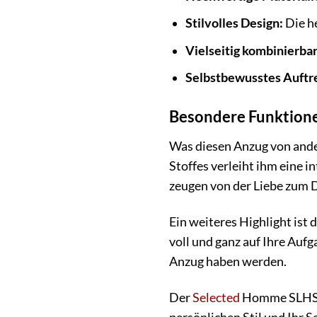
Stilvolles Design:
Die he
Vielseitig kombinierbar
Selbstbewusstes Auftr
Besondere Funktion
Was diesen Anzug von ander
Stoffes verleiht ihm eine 
zeugen von der Liebe zum De
Ein weiteres Highlight ist
voll und ganz auf Ihre Aufg
Anzug haben werden.
Der
Selected
Homme SLHSLIM