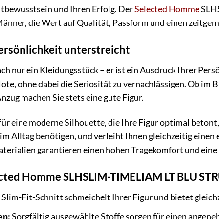
bstbewusstsein und Ihren Erfolg. Der
Selected Homme
SLHS
 Männer, die Wert auf Qualität, Passform und einen zeitge
ersönlichkeit unterstreicht
ach nur ein Kleidungsstück – er ist ein Ausdruck Ihrer Pers
ote, ohne dabei die Seriosität zu vernachlässigen. Ob im
zug machen Sie stets eine gute Figur.
für eine moderne Silhouette, die Ihre Figur optimal betont
 im Alltag benötigen, und verleiht Ihnen gleichzeitig eine
aterialien garantieren einen hohen Tragekomfort und eine
lected Homme SLHSLIM-TIMELIAM LT BLU STRU
Slim-Fit-Schnitt schmeichelt Ihrer Figur und bietet gleic
en:
Sorgfältig ausgewählte Stoffe sorgen für einen angen