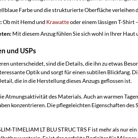
llblaue Farbe und die strukturierte Oberfläche verleihe
:
Ob mit Hemd und
Krawatte
oder einem lässigen T-Shirt –
eten:
Mit diesem Anzug fühlen Sie sich wohl in Ihrer Haut 
en und USPs
en unterscheidet, sind die Details, die ihn zu etwas Bes
interessante Optik und sorgt für einen subtilen Blickfang.
tail, die in die Herstellung dieses Anzugs geflossen ist.
 die Atmungsaktivität des Materials. Auch an warmen Tagen
aben konzentrieren. Die pflegeleichten Eigenschaften des S
-TIMELIAM LT BLU STRUC TRS F ist mehr als nur ein Klei