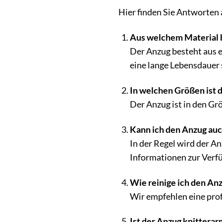
Hier finden Sie Antworte
Aus welchem Material 
Der Anzug besteht aus 
eine lange Lebensdauer 
In welchen Größen ist d
Der Anzug ist in den Grö
Kann ich den Anzug auc
In der Regel wird der A
Informationen zur Verfüg
Wie reinige ich den An
Wir empfehlen eine prof
Ist der Anzug knitterar