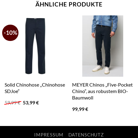
ÄHNLICHE PRODUKTE
-10%
Solid Chinohose „Chinohose
MEYER Chinos „Five-Pocket
SDJoe“
Chino“, aus robustem BIO-
Baumwoll
Ursprünglicher
Aktueller
59,99
€
53,99
€
Preis
Preis
99,99
€
war:
ist:
59,99 €
53,99 €.
IMPRESSUM
DATENSCHUTZ