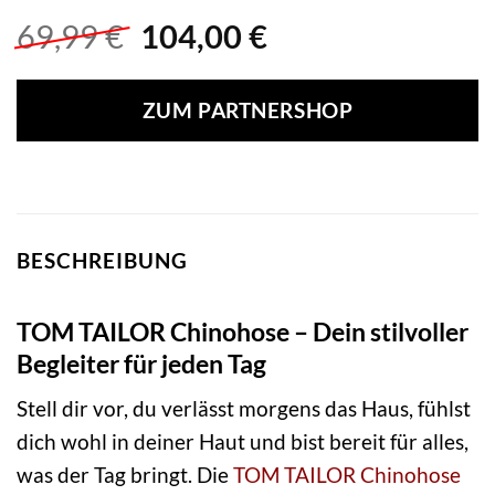
Ursprünglicher
Aktueller
69,99
€
104,00
€
Preis
Preis
war:
ist:
ZUM PARTNERSHOP
69,99 €
104,00 €.
BESCHREIBUNG
TOM TAILOR Chinohose – Dein stilvoller
Begleiter für jeden Tag
Stell dir vor, du verlässt morgens das Haus, fühlst
dich wohl in deiner Haut und bist bereit für alles,
was der Tag bringt. Die
TOM TAILOR Chinohose