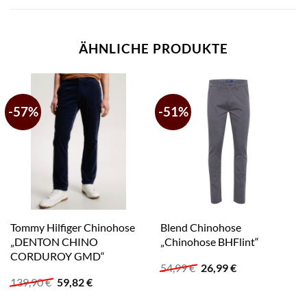
ÄHNLICHE PRODUKTE
-57%
-51%
Tommy Hilfiger Chinohose
Blend Chinohose
„DENTON CHINO
„Chinohose BHFlint“
CORDUROY GMD“
Ursprünglicher
Aktueller
54,99
€
26,99
€
Preis
Preis
Ursprünglicher
Aktueller
139,90
€
59,82
€
war:
ist:
Preis
Preis
54,99 €
26,99 €.
war:
ist: