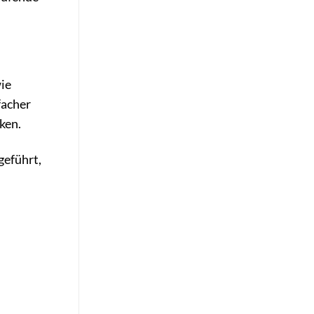
ie
facher
ken.
geführt,