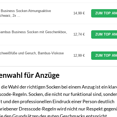
e Business Socken Atmungsaktive
14,99 €
ZUM TOP AN
hwarz, 2x ...
Bambus Business Socken mit Geschenkbox,
12,74 €
ZUM TOP AN
.
hweißfüße und Geruch, Bambus-Viskose
12,99 €
ZUM TOP AN
kenwahl für Anzüge
nd die Wahl der richtigen Socken bei einem Anzug ist ein kla
scode-Regeln. Socken, die nicht nur funktional sind, sonde
it und den professionellen Eindruck einer Person deutlich
riebener Dresscode-Regeln wird nicht nur Respekt gege
 die den Grundsätzen des guten Geschmacks entspricht.