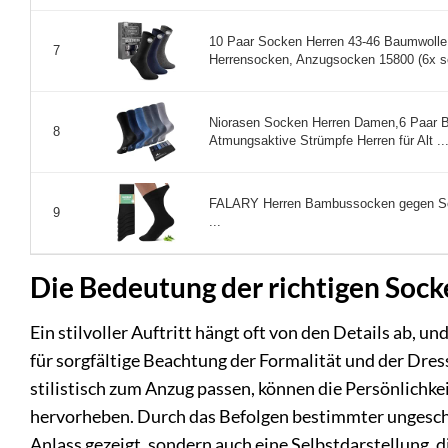
10 Paar Socken Herren 43-46 Baumwoll
7
Herrensocken, Anzugsocken 15800 (6x sc
Niorasen Socken Herren Damen,6 Paar 
8
Atmungsaktive Strümpfe Herren für Alt ..
FALARY Herren Bambussocken gegen Sc
9
...
Die Bedeutung der richtigen Soc
Ein stilvoller Auftritt hängt oft von den Details ab, u
für sorgfältige Beachtung der Formalität und der Dres
stilistisch zum Anzug passen, können die Persönlichke
hervorheben. Durch das Befolgen bestimmter ungesch
Anlass gezeigt, sondern auch eine Selbstdarstellung,