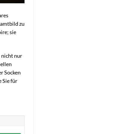
ares
samtbild zu
re; sie
 nicht nur
ellen
er Socken
 Sie für