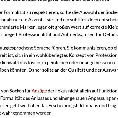
er Formalität zu respektieren, sollte die Auswahl der Sock
r als nur ein Akzent – sie sind ein subtiles, doch entsche
mierte Marken legen oft großen Wert auf korrekte Kleid
spiegelt Professionalität und Aufmerksamkeit für Details
nausgesprochene Sprache führen. Sie kommunizieren, ob ei
it ist, sich in ein wohlüberlegtes Konzept von Profession
 Sockenwahl das Risiko, in peinlichen oder unangemessenen
üben könnten. Daher sollte an der Qualität und der Auswah
l von Socken für
Anzüge
der Fokus nicht allein auf Funktiona
er Formalität des Anlasses und einer genauen Anpassung an 
cken geht weit über das Erscheinungsbild hinaus und trägt
tät wahrgenommen werden.