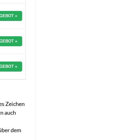
GEBOT »
GEBOT »
GEBOT »
res Zeichen
rn auch
nüber dem