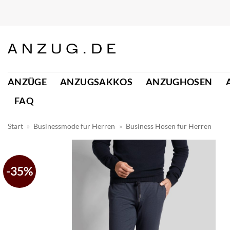
Zum
Inhalt
springen
ANZÜGE
ANZUGSAKKOS
ANZUGHOSEN
FAQ
Start
»
Businessmode für Herren
»
Business Hosen für Herren
-35%