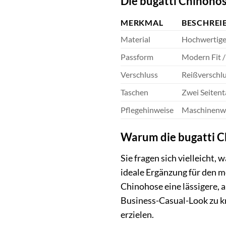
Die bugatti Chinohos
MERKMAL
BESCHREI
Material
Hochwertige
Passform
Modern Fit / 
Verschluss
Reißverschl
Taschen
Zwei Seiten
Pflegehinweise
Maschinenwä
Warum die bugatti Ch
Sie fragen sich vielleicht,
ideale Ergänzung für den m
Chinohose eine lässigere, 
Business-Casual-Look zu kr
erzielen.