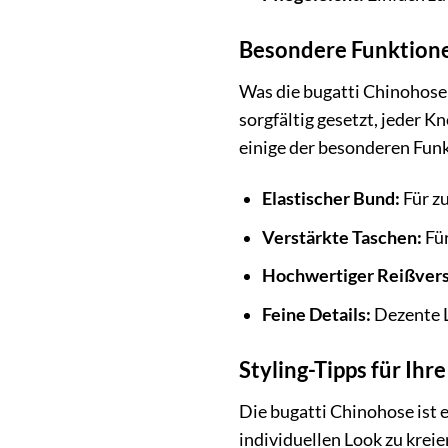
Besondere Funktione
Was die bugatti Chinohose 
sorgfältig gesetzt, jeder K
einige der besonderen Fun
Elastischer Bund:
Für z
Verstärkte Taschen:
Für
Hochwertiger Reißvers
Feine Details:
Dezente L
Styling-Tipps für Ihr
Die bugatti Chinohose ist e
individuellen Look zu kreie