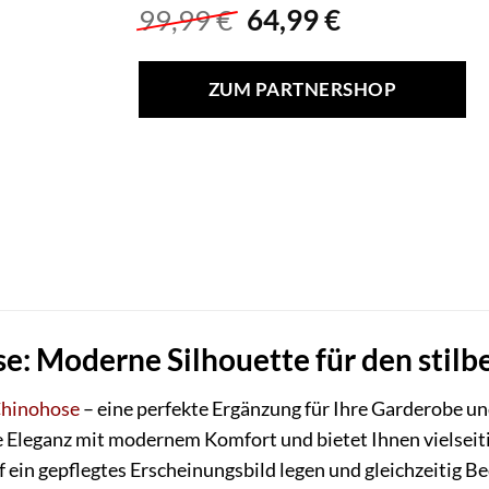
Ursprünglicher
Aktueller
99,99
€
64,99
€
Preis
Preis
war:
ist:
ZUM PARTNERSHOP
99,99 €
64,99 €.
se: Moderne Silhouette für den sti
Chinohose
– eine perfekte Ergänzung für Ihre Garderobe un
e Eleganz mit modernem Komfort und bietet Ihnen vielseiti
 ein gepflegtes Erscheinungsbild legen und gleichzeitig Be