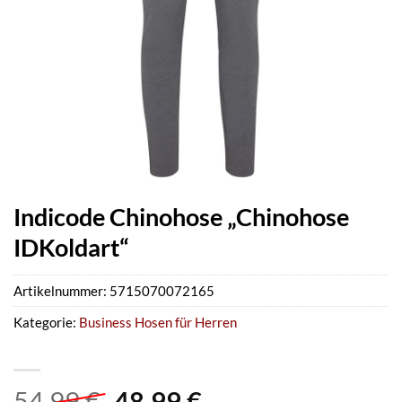
Indicode Chinohose „Chinohose
IDKoldart“
Artikelnummer:
5715070072165
Kategorie:
Business Hosen für Herren
Ursprünglicher
Aktueller
54,99
€
48,99
€